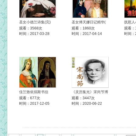
圣女小德兰诗集(完)
圣女傅天娜日记精华(
抚慰人
观看：3568次
观看：1860次
观看：1
时间：2017-03-28
时间：2017-04-14
时间：20
佳兰致依搦斯书信
《灵历集光》宋尚节博
观看：677次
观看：3447次
时间：2017-12-05
时间：2020-06-22