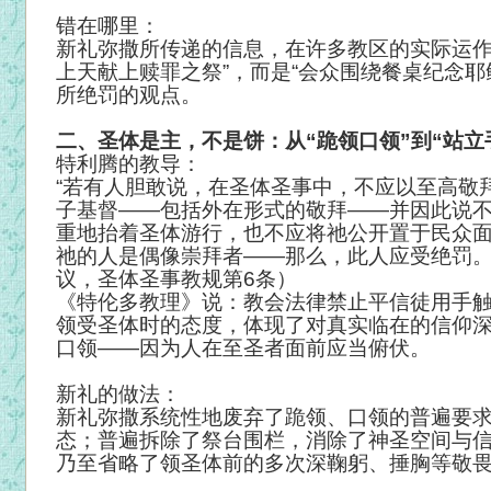
错在哪里：
新礼弥撒所传递的信息，在许多教区的实际运作
上天献上赎罪之祭”，而是“会众围绕餐桌纪念耶
所绝罚的观点。
二、圣体是主，不是饼：从“跪领口领”到“站立
特利腾的教导：
“若有人胆敢说，在圣体圣事中，不应以至高敬拜之
子基督——包括外在形式的敬拜——并因此说
重地抬着圣体游行，也不应将祂公开置于民众
祂的人是偶像崇拜者——那么，此人应受绝罚。
议，圣体圣事教规第6条）
《特伦多教理》说：教会法律禁止平信徒用手
领受圣体时的态度，体现了对真实临在的信仰
口领——因为人在至圣者面前应当俯伏。
新礼的做法：
新礼弥撒系统性地废弃了跪领、口领的普遍要
态；普遍拆除了祭台围栏，消除了神圣空间与
乃至省略了领圣体前的多次深鞠躬、捶胸等敬