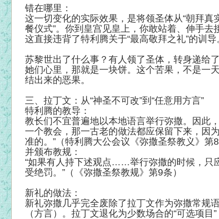
错在哪里：
这一切变化的实际效果，是将领圣体从“朝拜真实
餐仪式”。你到皇宫见皇上，你敢站着、伸手去
这直接违背了特利腾关于“最高敬拜之礼”的训导
苏黎世出了什么事？有人领了圣体，转身递给
她们心里，那就是一块饼。这个苦果，不是一
结出来的恶果。
三、拉丁文：从“神圣不可改”到“任意用方言”
特利腾的教导：
教长们不宜普遍地以本地语言举行弥撒。因此
一个教会，那一古老的做法都应保留下来，因
准的。”（特利腾大公会议《弥撒圣祭教义》第
并颁布教规：
“如果有人持下述观点……举行弥撒的时候，只
受绝罚。”（《弥撒圣祭教规》第9条）
新礼的做法：
新礼弥撒几乎完全废除了拉丁文作为弥撒常规
（方言）。拉丁文退化为少数场合的“可选项目