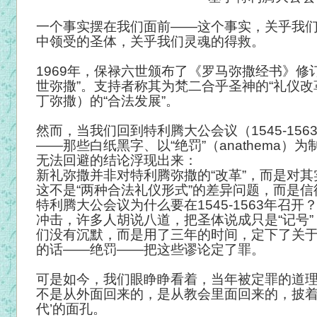
一个事实摆在我们面前——这个事实，关乎我
中领受的圣体，关乎我们灵魂的得救。
1969
年，保禄六世颁布了《罗马弥撒经书》修订
世弥撒”。支持者称其为梵二合乎圣神的“礼仪改
丁弥撒）的“合法发展”。
然而，当我们回到特利腾大公会议（1545-15
——那些白纸黑字、以“绝罚”（anathema
无法回避的结论浮现出来：
新礼弥撒并非对特利腾弥撒的“改革”，而是对
这不是“两种合法礼仪形式”的差异问题，而是
特利腾大公会议为什么要在1545-1563年召
冲击，许多人胡说八道，把圣体说成只是“记号”
们没有沉默，而是用了三年的时间，定下了关
的话——绝罚——把这些谬论定了罪。
可是如今，我们眼睁睁看着，当年被定罪的道
不是从外面回来的，是从教会里面回来的，披着“
代’的面孔。