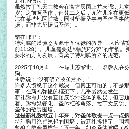
新礼的做法：
虽然拉丁礼天主教会在官方层面上并未强制儿
岁）之前领圣体，但梵二之后，允许儿童在更
法在某些地区扩散，同时坚振圣事与圣体圣事
振，而非先坚振后圣体）。
错在哪里：
特利腾的谨慎态度源于圣保禄的教导：“人应省
前11:28）。儿童需要达到能够“分辨”的年龄
要求的方向发展，背离了特利腾所立的规范。
2025
年10月4日，在瑞士苏黎世。一名教友在
狗。
主教说：“没有确立亵圣意图。”
许多人愤怒于这个裁决。但真正可怕的，不是
事，在新礼弥撒的框架下，几乎必然会发生。
新礼弥撒并没有直接废除对圣体的敬畏，但它
着、弥撒聚餐化、圣体柜移角落、拉丁文废除
圣体的敬畏围墙。
这是新礼弥撒五十年来，对圣体敬畏一点一点
特利腾用绝罚筑起的围墙，被新礼拆掉了。围
些狼在教会里横行了五十年。如今圣体被喂了