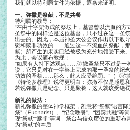
我们就以特利腾文件为依据，逐条来证明。
一、弥撒是祭献，不是共餐
特利腾的教导：
“在由十字架做成的祭坛上，基督曾以流血的方
圣祭中的同样还是这位基督，只不过在这一圣
出去的。因此，本届神圣大公会议作出以下教
慰和赎罪功效的……通过这一不流血的祭献，
献）所产生的果实已经被极为充分地领受下来。
为此，会议颁布教规：
“如果有人持下述观点……弥撒圣祭只不过是一
说，它只是对在十字架上完成的那一圣祭的纪
功效的圣祭……那么，此人应受绝罚。”（《弥
《特伦多教理》说得更明白：弥撒不仅是感恩
若说弥撒只是纪念、只是聚餐，这人就该受绝
新礼的做法：
新礼弥撒的整体神学框架，刻意将“祭献”语言降
祭”（Eucharist）、“纪念晚餐”、“团契共
现“祭献”“赎罪”等词。祭台与信众席位的重新
为“祭献”的本质。