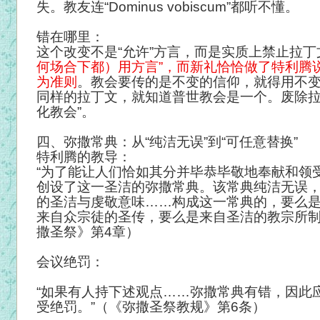
失。教友连“Dominus vobiscum”都听不懂。
错在哪里：
这个改变不是“允许”方言，而是实质上禁止拉丁
何场合下都）用方言”，而新礼恰恰做了特利腾说
为准则
。教会要传的是不变的信仰，就得用不
同样的拉丁文，就知道普世教会是一个。废除拉
化教会”。
四、弥撒常典：从“纯洁无误”到“可任意替换”
特利腾的教导：
“为了能让人们恰如其分并毕恭毕敬地奉献和领
创设了这一圣洁的弥撒常典。该常典纯洁无误
的圣洁与虔敬意味……构成这一常典的，要么
来自众宗徒的圣传，要么是来自圣洁的教宗所制
撒圣祭》第4章）
会议绝罚：
“如果有人持下述观点……弥撒常典有错，因此
受绝罚。”（《弥撒圣祭教规》第6条）