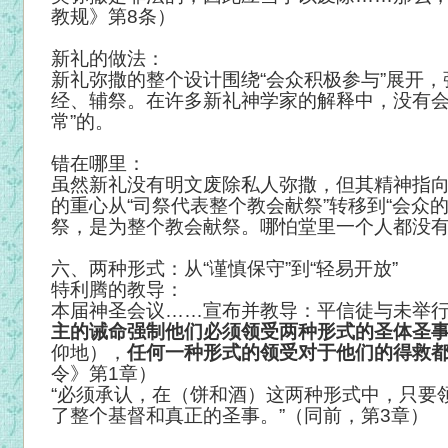
教规》第8条）
新礼的做法：
新礼弥撒的整个设计围绕“会众积极参与”展开
经、辅祭。在许多新礼神学家的解释中，没有会众
常”的。
错在哪里：
虽然新礼没有明文废除私人弥撒，但其精神指
的重心从“司祭代表整个教会献祭”转移到“会众
祭，是为整个教会献祭。哪怕堂里一个人都没
六、两种形式：从“谨慎保守”到“轻易开放”
特利腾的教导：
本届神圣会议……宣布并教导：平信徒与未举
主的诫命强制他们必须领受两种形式的圣体圣
仰地），
任何一种形式的领受对于他们的得救
令》第1章）
“必须承认，在（饼和酒）这两种形式中，只要
了整个基督和真正的圣事。”（同前，第3章）