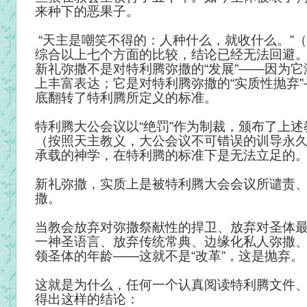
来种下的恶果子。
“天主是嘲笑不得的：人种什么，就收什么。”（迦
综合以上七个方面的比较，结论已经无法回避
新礼弥撒不是对特利腾弥撒的“发展”——因为
上丰富表达；它是对特利腾弥撒的“实质性抛弃
底翻转了特利腾所定义的标准。
特利腾大公会议以“绝罚”作为制裁，颁布了上
（按照天主教义，大公会议不可错误的训导永
承载的神学，在特利腾的标准下是无法立足的
新礼弥撒，实质上是被特利腾大会会议所谴责
撒。
当教会放弃对弥撒祭献性的捍卫、放弃对圣体
一神圣语言、放弃传统常典、边缘化私人弥撒
领圣体的年龄——这就不是“改革”，这是抛弃。
这就是为什么，任何一个认真阅读特利腾文件
得出这样的结论：