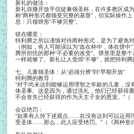
新礼的做法：
新礼弥撒开放平信徒兼领圣杯，在许多教区成
称“两种形式都领受完整的基督”，但实际操作
息：只领饼形“不够完整”。
错在哪里：
特利腾之所以谨慎对待两种形式，是为了避免
（例如，有人可能误以为“血在杯中，体在饼中
腾所担忧的那种“不必要的改变”。饼形里是整
一样就够了。新礼让人觉得“不够”，就把特利
七、儿童领圣体：从“必须分辨”到“早期开放”
特利腾的教导：
“对于尚未达到能够运用理智之年龄的儿童，没
体圣事。这是因为，通过洗礼，他们已经获得
不会丧失已经获得的作为天主子女的恩宠。”（
会议绝罚：
“如果有人持下述观点……在没有达到可以运用
受圣体……那么，此人应受绝罚。”（《两种形