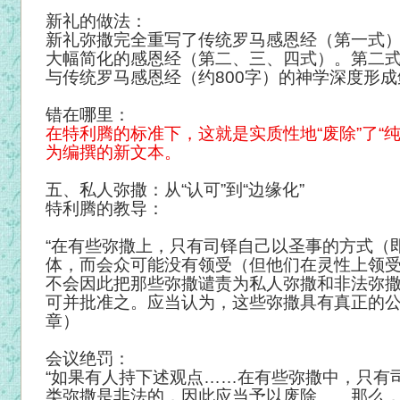
新礼的做法：
新礼弥撒完全重写了传统罗马感恩经（第一式
大幅简化的感恩经（第二、三、四式）。第二式
与传统罗马感恩经（约800字）的神学深度形
错在哪里：
在特利腾的标准下，这就是实质性地“废除”了“
为编撰的新文本。
五、私人弥撒：从“认可”到“边缘化”
特利腾的教导：
“在有些弥撒上，只有司铎自己以圣事的方式（
体，而会众可能没有领受（但他们在灵性上领
不会因此把那些弥撒谴责为私人弥撒和非法弥
可并批准之。应当认为，这些弥撒具有真正的公
章）
会议绝罚：
“如果有人持下述观点……在有些弥撒中，只有
类弥撒是非法的，因此应当予以废除……那么，