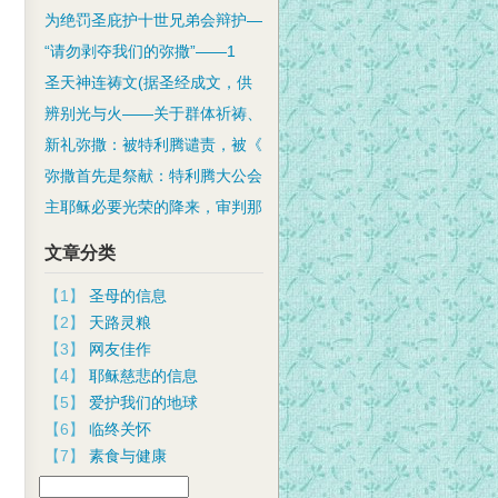
为绝罚圣庇护十世兄弟会辩护—
“请勿剥夺我们的弥撒”——1
圣天神连祷文(据圣经成文，供
辨别光与火——关于群体祈祷、
新礼弥撒：被特利腾谴责，被《
弥撒首先是祭献：特利腾大公会
主耶稣必要光荣的降来，审判那
文章分类
【1】
圣母的信息
【2】
天路灵粮
【3】
网友佳作
【4】
耶稣慈悲的信息
【5】
爱护我们的地球
【6】
临终关怀
【7】
素食与健康