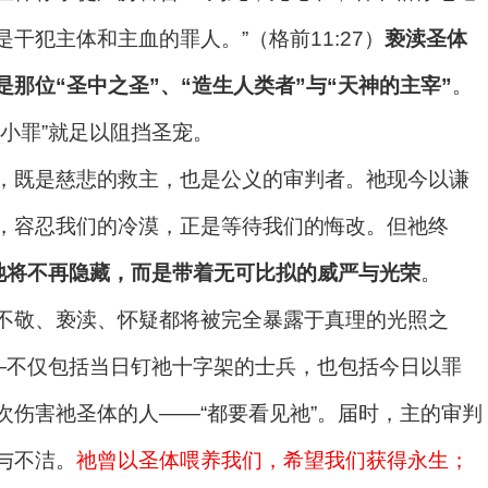
干犯主体和主血的罪人。”（格前11:27）
亵渎圣体
那位“圣中之圣”、“造生人类者”与“天神的主宰”
。
小罪”就足以阻挡圣宠。
，既是慈悲的救主，也是公义的审判者。祂现今以谦
，容忍我们的冷漠，正是等待我们的悔改。但祂终
祂将不再隐藏，而是带着无可比拟的威严与光荣
。
不敬、亵渎、怀疑都将被完全暴露于真理的光照之
——不仅包括当日钉祂十字架的士兵，也包括今日以罪
次伤害祂圣体的人——“都要看见祂”。届时，主的审判
与不洁。
祂曾以圣体喂养我们，希望我们获得永生；