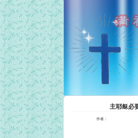
主耶稣必
作者：