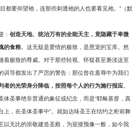
目都要仰望祂，连那些刺透祂的人也要看见祂。”（默
迹：
创造天地、统治万有的全能天主，竟隐藏于卑微
魂的食粮
。这无疑是爱情的极致，是恩宠的宝库。然
随着极致的尊威。对于那些轻视、怀疑甚至亵渎这至
的训导都发出了严厉的警告：那位曾在羞辱中为我们
判者的光荣身分降临，按照每个人的行为施行报应
。
圣体圣事绝非普通的象征或纪念，而是“耶稣基督，真
台上，在圣体圣事中”。就如达味圣王在结约之柜前舞
王以无比的崇敬建造圣殿，为迎接预像一般，如今我