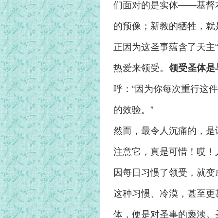
们面对的是实体——基督
的预像；新教的牺牲，就
正因为这圣事蕴含了天主
热爱来领受。
领受圣体是
呼：“因为你每次重行这
的效验。”
然而，最令人沉痛的，是许
注意它，真是可惜！哎！
因每日习惯了领受，就变成
这种习惯、冷漠，甚至更
体，便是对圣事的亵渎。