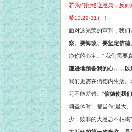
若我们拒绝这恩典，反而
希10:29-31）！
面对这光荣的审判，我们
察、要悔改、要坚定信德
净你的心宅。” 我们需
谦逊地预备我的心……以
我们更需在信德内生活。
万不能差错。”
信德使我们
领圣体时，都当作“最大、
少，赎罪的大恩总不枯竭
主耶稣
的第一次来临，是