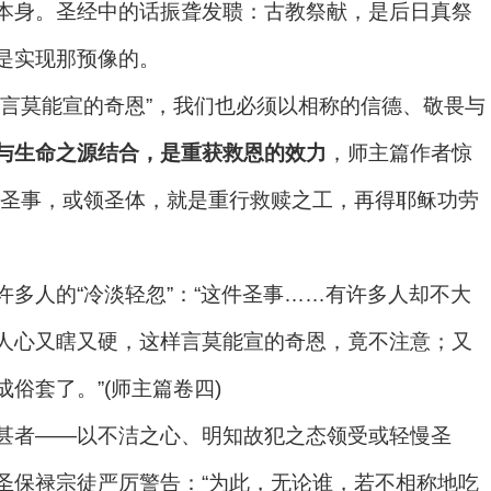
本身。圣经中的话振聋发聩：古教祭献，是后日真祭
是实现那预像的。
“言莫能宣的奇恩”，我们也必须以相称的信德、敬畏与
与生命之源结合，是重获救恩的效力
，师主篇作者惊
件圣事，或领圣体，就是重行救赎之工，再得耶稣功劳
多人的“冷淡轻忽”：“这件圣事……有许多人却不大
人心又瞎又硬，这样言莫能宣的奇恩，竟不注意；又
俗套了。”(师主篇卷四)
甚者——以不洁之心、明知故犯之态领受或轻慢圣
圣保禄宗徒严厉警告：“为此，无论谁，若不相称地吃