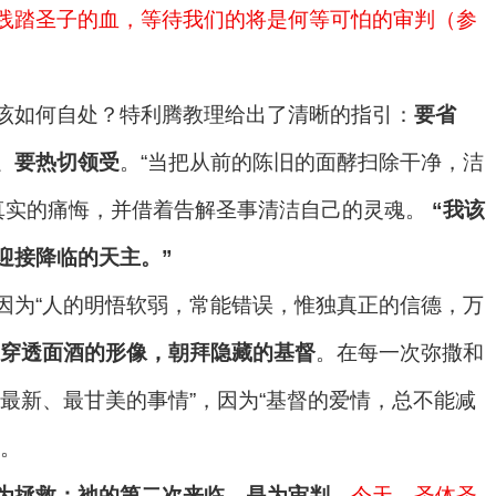
践踏圣子的血，等待我们的将是何等可怕的审判（参
该如何自处？特利腾教理给出了清晰的指引：
要省
、要热切领受
。“当把从前的陈旧的面酵扫除干净，洁
要真实的痛悔，并借着告解圣事清洁自己的灵魂。
“
我该
迎接降临的天主。”
因为“人的明悟软弱，常能错误，惟独真正的信德，万
穿透面酒的形像，朝拜隐藏的基督
。在每一次弥撒和
最新、最甘美的事情”，因为“基督的爱情，总不能减
”。
为拯救；祂的第二次来临，是为审判
。
今天，圣体圣