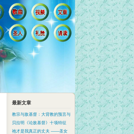
最新文章
教宗与敌基督：大背教的预言与
贝拉明《论敌基督》十项特征
祂才是我真正的丈夫 ——圣女