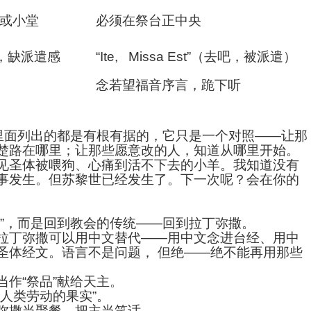
或小堂
必须在祭台正中央
，缺派遣感
“Ite, Missa Est”
（去吧，被派遣）
念若望福音序言，跪下听
，里面列出的都是有根有据的，它只是一个对照——让那
楚路在哪里；让那些愿意改的人，知道从哪里开始。
见圣体被喂狗、心痛到活不下去的小羊。我知道没有
事发生。但苏黎世已经发生了。下一次呢？会在你的
好”，而是回到教会的传统——回到拉丁弥撒。
拉丁弥撒可以用中文替代——用中文念进台经、用中
圣体经文。语言不是问题， 但绝——绝不能再用那些
作“祭品”献给天主。
人类劳动的果实”。
弥撒当聚餐、把主当笑话。