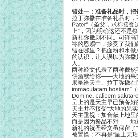
错处一：准备礼品时，把
拉丁弥撒在准备礼品时，不说“
Pater”（圣父，求祢接
上”，因为明确这还不是
新礼弥撒则不同。司铎高
祢的恩赐中，接受了我们
错在哪里？把面粉和水做
的认识，让人误以为弥撒
人。
两种经文代表了两种截然
饼酒献给祢——大地的果
果呈给天主。拉丁弥撒在同一时刻说“
immaculatam hostia
Domine, calicem
呈上的是天主早已预备好
天主并不接受“大地的果
天主垂视；加音献上地里
而是因为祭品不对——地
新礼的祝圣经文虽保留了“
被置换：不再是“呈上无玷