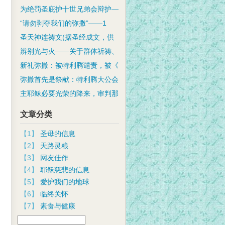
为绝罚圣庇护十世兄弟会辩护—
“请勿剥夺我们的弥撒”——1
圣天神连祷文(据圣经成文，供
辨别光与火——关于群体祈祷、
新礼弥撒：被特利腾谴责，被《
弥撒首先是祭献：特利腾大公会
主耶稣必要光荣的降来，审判那
文章分类
【1】
圣母的信息
【2】
天路灵粮
【3】
网友佳作
【4】
耶稣慈悲的信息
【5】
爱护我们的地球
【6】
临终关怀
【7】
素食与健康