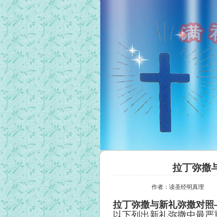
拉丁弥撒
作者：读圣经明真理
拉丁弥撒与新礼弥撒对照
以下列出新礼弥撒中最严