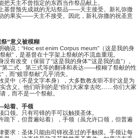
能把天主不曾指定的东西当作祭品献上。
上基督预先成就的无玷祭品——天主接受。新礼弥撒
动的果实——天主不接受。因此，新礼弥撒的祝圣意
献祭”意义被模糊
：“Hoc est enim Corpus meum”（这是我的身
“祭献”，是基督在十字架上祭献的不流血重现。
身没有改变（保留了“这是我的身体”“这是我的血”）。
经”第二式、第三式等的翻译和表达——模糊了祭献的性
纪念”，而“赎罪祭献”几乎消失。
牧灵中（不是文字本身），大多数教友听不到“这是为
真实含义。他们听到的是“你们大家拿去吃……你们大家
邀请，而不是一个祭献。
—站着、手领
须口领。只有司铎的手可以触摸圣体。
许跪下，但普遍站着），手领（虽允许口领，但普遍
律要求：圣体只能由司铎祝圣过的手触摸。手领让每