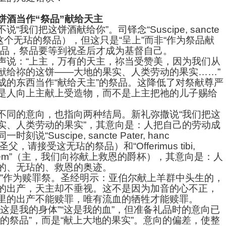
饼酒当作“祭品”献给天主
我们把这饼酒献给你”。司铎念“Suscipe, sancte
受这个无玷的祭品），但这只是“呈上”而非“作为祭品献
祭品，祭品要等到祝圣后才成为基督自己。
声说：“上主，万有的天主，祢当受赞美，因为我们从
献给祢的这饼——大地的果实、人类劳动的果实……”
成的东西当作“献给天主”的祭品。这降低了对祭献尊严
是人向上主献上受造物，而不是上主把祂的儿子赐给
不同的意向，也指向两种结局。新礼弥撒说“我们把这
实、人类劳动的果实”，其意向是：人把自己的劳动成
Suscipe, sancte Pater, hanc
m”（圣父，请接受这无玷的祭品）和“Offerimus tibi,
 salutarem”（主，我们向祢献上救恩的爵杯），其意向是：人
的、无玷的、救恩的奥迹。
实”作为赎罪祭。圣经明示：亚伯尔献上羊群中头生的，
的出产，天主却不垂视。这不是因为加音的心不正，
里的出产不能赎罪，唯有流血的牺牲才能赎罪。
这是我的身体”“这是我的血”，但准备礼品时的意向已
的祭品”，而是“献上大地的果实”。意向的偏差，使整