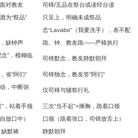
面对教友
司铎/五品在祭台或读经台读
酒为“祭品”
只呈上，明确未成祭品
念“Lavabo”（我要洗手），表不配
，缺钟声
跪、钟、教友跪——严格执行
纪念”，模糊临
司铎默念，教友静默朝拜
，省“阿们”
司铎独念，教友答“阿们”
动，中断弥
仅司铎与辅祭行礼
起”，站着手领
三次“当不起”+捶胸，跪着口领
自放口中）
口领（跪着张口，司铎放舌上）
，缺默祷
静默朝拜