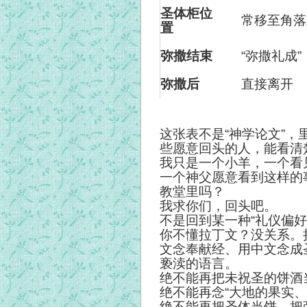
圣体柜位
常移至角落
置
弥撒结束
“
弥撒礼成”
弥撒后
直接离开
这张表不是“神学论文”
些愿意回头的人，能看清
我只是一个小羊，一个看
一个神父愿意看到这样的
教堂里吗？
我求你们，回头吧。
不是回到某一种“礼仪偏
你不懂拉丁文？没关系。
文念奉献经、用中文念成
亵渎的语言。
绝不能再把未祝圣的饼酒当
绝不能再念“大地的果实、
绝不能再把圣体当饼、把