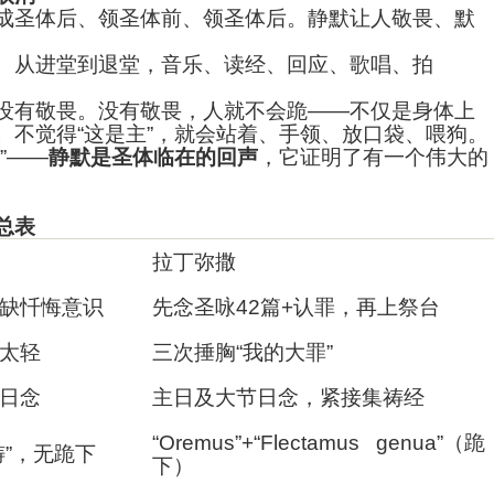
成圣体后、领圣体前、领圣体后。静默让人敬畏、默
。从进堂到退堂，音乐、读经、回应、歌唱、拍
没有敬畏。没有敬畏，人就不会跪——不仅是身体上
。不觉得“这是主”，就会站着、手领、放口袋、喂狗。
”——
静默是圣体临在的回声
，它证明了有一个伟大的
总表
拉丁弥撒
缺忏悔意识
先念圣咏42篇+认罪，再上祭台
太轻
三次捶胸“我的大罪”
日念
主日及大节日念，紧接集祷经
“Oremus”+“Flectamus genua”
（跪
”，无跪下
下）