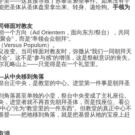
手里——这直接导致了苏黎世亵圣事件。如果没有手
能把圣体从圣体盘里拿出来、转身、递给狗。
手领为
司铎面对教友
一个方向（Ad Orientem，面向东方/祭台），共同
聚会”，而是“率领会众朝拜”。
rsus Populum）。
义改变。当司铎面对教友时，弥撒从“我们一同朝拜天
聚会”。这不是“参与感”的增强，这是祭献意识的丧失。
尔瓦略山上——只觉得是在一个礼堂里。
—从中央移到角落
祭台正中央，是教堂的中心。进堂第一件事是朝拜圣
到角落甚至单独的小堂，祭台中央变成了主礼座位。
央，进堂者就不再首先朝拜圣体，而是找座位、看公
中心”沦为“教堂里的一件东西”。但教堂的真正中心不
基督——把祂移到角落，就是把基督从祂的宝座上赶
取消