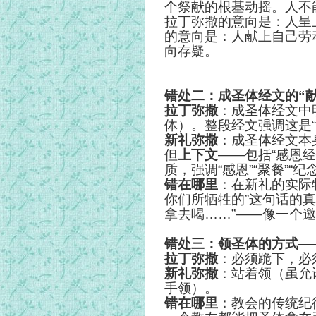
个祭献的根基动摇。人不
拉丁弥撒的意向是：人呈
的意向是：人献上自己劳
向存疑。
错处二：成圣体经文的“
拉丁弥撒
：成圣体经文中明确说
体）。整段经文强调这是
新礼弥撒
：成圣体经文本
但
上下文
——包括“感恩
质，强调“感恩”“聚餐”“
错在哪里
：在新礼的实际
你们所牺牲的”这句话的
拿去喝……”——像一个
错处三：领圣体的方式—
拉丁弥撒
：必须跪下，必
新礼弥撒
：站着领（虽允
手领）。
错在哪里
：教会的传统纪