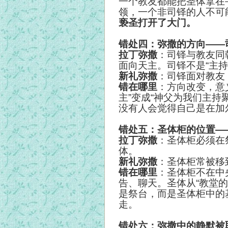
一个教友都能把圣体拿在
领，一个非司铎的人不可
亵圣打开了大门。
错处四：弥撒的方向——
拉丁弥撒
：司铎与教友同朝
面向天主。司铎不是“主持
新礼弥撒
：司铎面对教友（Ve
错在哪里
：方向改变，意
主”变成“神父为我们主持
没有人会觉得自己是在加
错处五：圣体柜的位置—
拉丁弥撒
：圣体柜必须在
体。
新礼弥撒
：圣体柜常被移
错在哪里
：圣体柜不在中
告、聊天。圣体从“教堂的
是祭台，而是圣体柜中的
走。
错处六：弥撒中的静默被