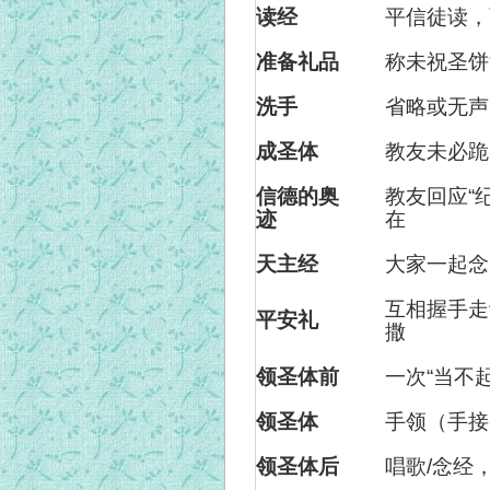
读经
平信徒读，
准备礼品
称未祝圣饼
洗手
省略或无声
成圣体
教友未必跪
信德的奥
教友回应“
迹
在
天主经
大家一起念
互相握手走
平安礼
撒
领圣体前
一次“当不
领圣体
手领（手接
领圣体后
唱歌/念经