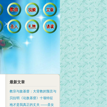
最新文章
教宗与敌基督：大背教的预言与
贝拉明《论敌基督》十项特征
祂才是我真正的丈夫 ——圣女