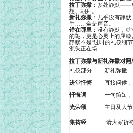
拉丁弥撒
：多处静默——
想、朝拜。
新礼弥撒
：几乎没有静默
手……全是声音。
错在哪里
：没有静默，就
的跪，更是心灵上的屈膝
静默不是“过时的礼仪细节
源头正在场。
拉丁弥撒与新礼弥撒对照
礼仪部分
新礼弥撒
进堂忏悔
直接问候，
忏悔词
一句简短，
光荣颂
主日及大节
集祷经
“
请大家祈祷