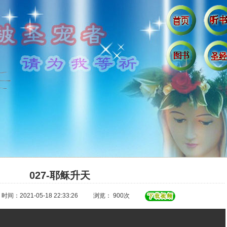
027-耶稣升天
时间：2021-05-18 22:33:26
浏览： 900次