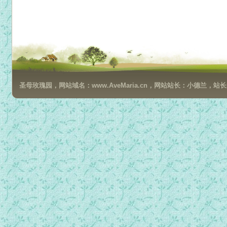
圣母玫瑰园，网站域名：www.AveMaria.cn，网站站长：小德兰，站长邮箱：da