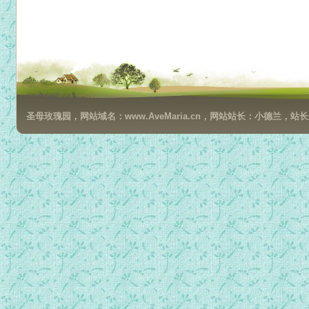
圣母玫瑰园，网站域名：www.AveMaria.cn，网站站长：小德兰，站长邮箱：da