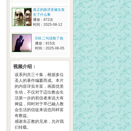
真正的路济亚修女发
生了什么事
播放：872次
时间：2025-08-12
038.二句话救了他
播放：815次
时间：2025-06-05
视频介绍：
该系列共三十集，根据多位
圣人的著作编纂而成。本片
的内容详实丰富，画面优美
生动，不仅对于迈出教会生
活第一步的初信者来说大有
裨益，同时对于早已融入教
会生活的信徒来说也同样富
有教益。
感谢东正教的兄弟，允许我
们转载。