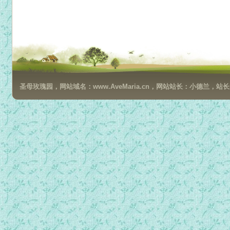
圣母玫瑰园，网站域名：www.AveMaria.cn，网站站长：小德兰，站长邮箱：da