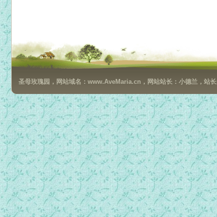
圣母玫瑰园，网站域名：www.AveMaria.cn，网站站长：小德兰，站长邮箱：da