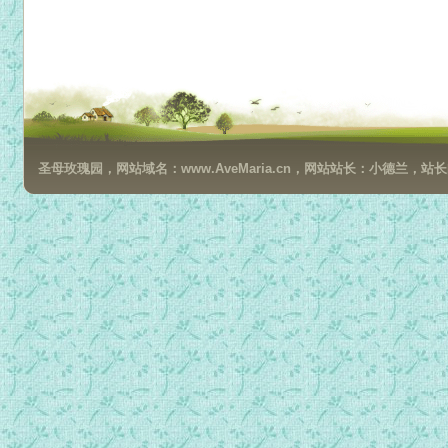
圣母玫瑰园，网站域名：www.AveMaria.cn，网站站长：小德兰，站长邮箱：da