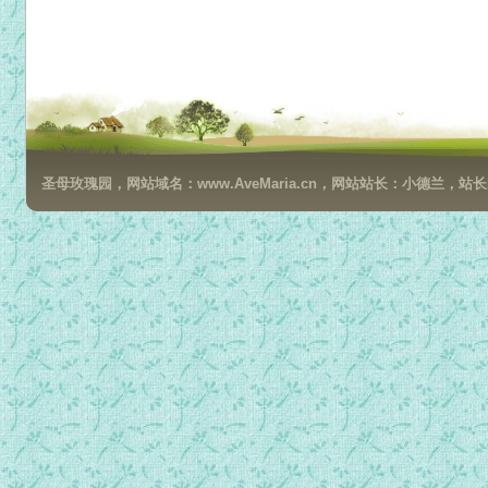
圣母玫瑰园，网站域名：www.AveMaria.cn，网站站长：小德兰，站长邮箱：da