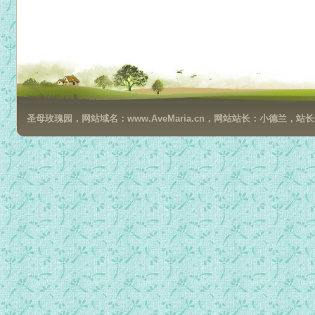
圣母玫瑰园，网站域名：www.AveMaria.cn，网站站长：小德兰，站长邮箱：da