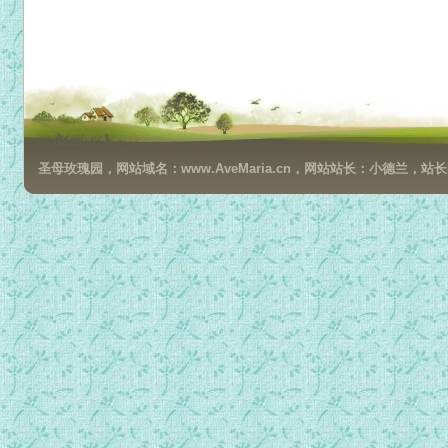
圣母玫瑰园，网站域名：www.AveMaria.cn，网站站长：小德兰，站长邮箱：da