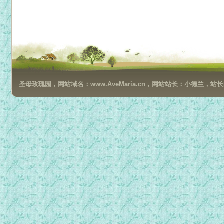
圣母玫瑰园，网站域名：www.AveMaria.cn，网站站长：小德兰，站长邮箱：da