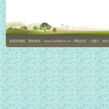
圣母玫瑰园，网站域名：www.AveMaria.cn，网站站长：小德兰，站长邮箱：da