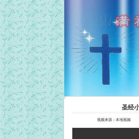
圣经小
视频来源：本地视频