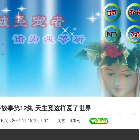
故事第12集 天主竟这样爱了世界
时间：2021-12-15 10:53:07
浏览： 629次