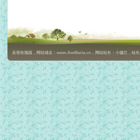
圣母玫瑰园，网站域名：www.AveMaria.cn，网站站长：小德兰，站长邮箱：da