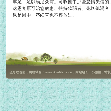
丰足，足以满足众需。可叹园中那些怠惰失信的
这恩宠原可治愈病患、扶持软弱者、饱饫饥渴者
纵是园中一茎细草也不容放过。
圣母玫瑰园，网站域名：www.AveMaria.cn，网站站长：小德兰，站长邮箱：da