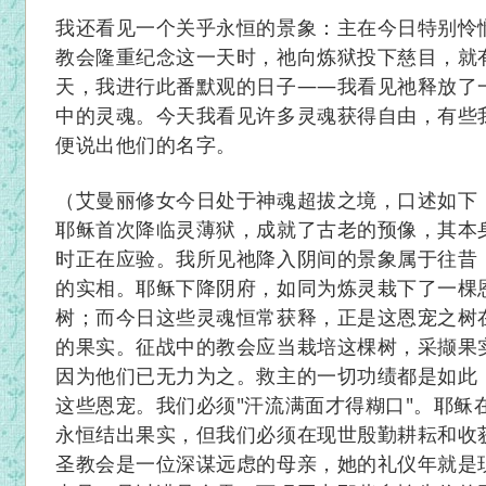
我还看见一个关乎永恒的景象：主在今日特别怜
教会隆重纪念这一天时，祂向炼狱投下慈目，就
天，我进行此番默观的日子
——
我看见祂释放了
中的灵魂。今天我看见许多灵魂获得自由，有些
便说出他们的名字。
（艾曼丽修女今日处于神魂超拔之境，口述如下
耶稣首次降临灵薄狱，成就了古老的预像，其本
时正在应验。我所见祂降入阴间的景象属于往昔
的实相。耶稣下降阴府，如同为炼灵栽下了一棵
树；而今日这些灵魂恒常获释，正是这恩宠之树
的果实。征战中的教会应当栽培这棵树，采撷果
因为他们已无力为之。救主的一切功绩都是如此
这些恩宠。我们必须
"
汗流满面才得糊口
"
。耶稣
永恒结出果实，但我们必须在现世殷勤耕耘和收
圣教会是一位深谋远虑的母亲，她的礼仪年就是