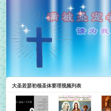
大圣若瑟初领圣体要理视频列表