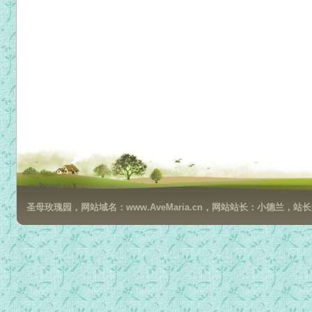
圣母玫瑰园，网站域名：www.AveMaria.cn，网站站长：小德兰，站长邮箱：da