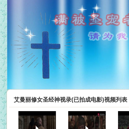
艾曼丽修女圣经神视录(已拍成电影)视频列表