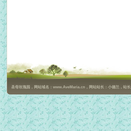
圣母玫瑰园，网站域名：www.AveMaria.cn，网站站长：小德兰，站长邮箱：da