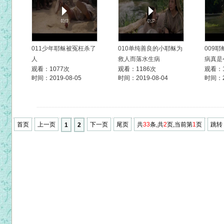
011少年耶稣被冤枉杀了
010单纯善良的小耶稣为
009
人
救人而落水生病
病真是
观看：1077次
观看：1186次
观看：1
时间：2019-08-05
时间：2019-08-04
时间：20
首页
上一页
下一页
尾页
共
33
条,共
2
页,当前第
1
页
跳转
1
2