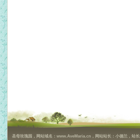
圣母玫瑰园，网站域名：www.AveMaria.cn，网站站长：小德兰，站长邮箱：da