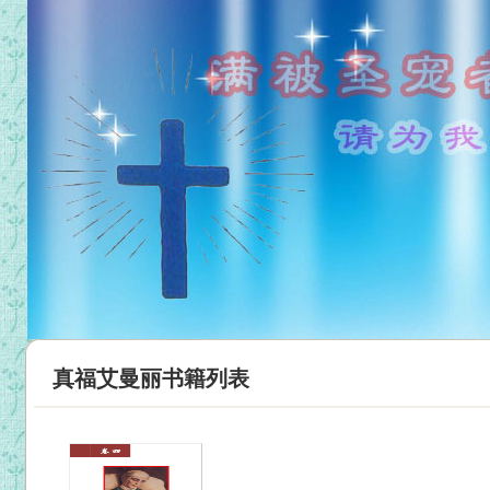
真福艾曼丽书籍列表