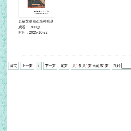
真福艾曼丽圣经神视录
观看：1933次
时间：2025-10-22
首页
上一页
下一页
尾页
共
1
条,共
1
页,当前第
1
页
跳转
1